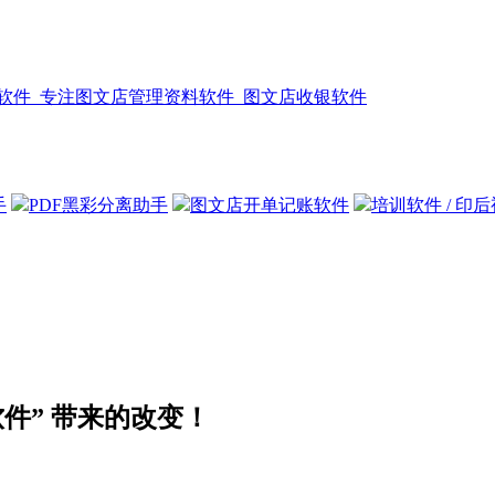
手
PDF黑彩分离助手
图文店开单记账软件
培训软件 / 印
软件” 带来的改变！