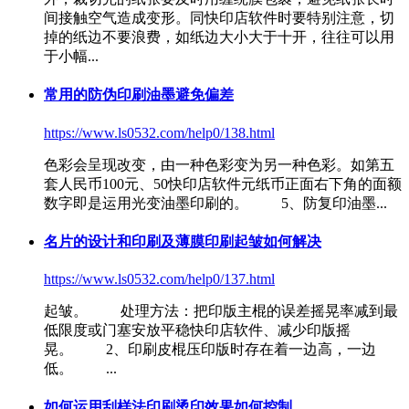
间接触空气造成变形。同
快印店软件
时要特别注意，切
掉的纸边不要浪费，如纸边大小大于十开，往往可以用
于小幅...
常用的防伪印刷油墨避免偏差
https://www.ls0532.com/help0/138.html
色彩会呈现改变，由一种色彩变为另一种色彩。如第五
套人民币100元、50
快印店软件
元纸币正面右下角的面额
数字即是运用光变油墨印刷的。 5、防复印油墨...
名片的设计和印刷及薄膜印刷起皱如何解决
https://www.ls0532.com/help0/137.html
起皱。 处理方法：把印版主棍的误差摇晃率减到最
低限度或门塞安放平稳
快印店软件
、减少印版摇
晃。 2、印刷皮棍压印版时存在着一边高，一边
低。 ...
如何运用刮样法印刷烫印效果如何控制