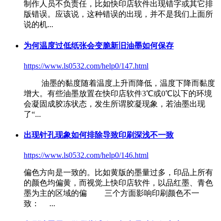
制作人员不负责任，比如
快印店软件
出现错字或其它排
版错误。应该说，这种错误的出现，并不是我们上面所
说的机...
为何温度过低纸张会变脆新旧油墨如何保存
https://www.ls0532.com/help0/147.html
油墨的黏度随着温度上升而降低，温度下降而黏度
增大。有些油墨放置在
快印店软件
3℃或0℃以下的环境
会凝固成胶冻状态，发生所谓胶凝现象，若油墨出现
了“...
出现针孔现象如何排除导致印刷深浅不一致
https://www.ls0532.com/help0/146.html
偏色方向是一致的。比如黄版的墨量过多，印品上所有
的颜色均偏黄，而视觉上
快印店软件
，以品红墨、青色
墨为主的区域的偏 三个方面影响印刷颜色不一
致： ...