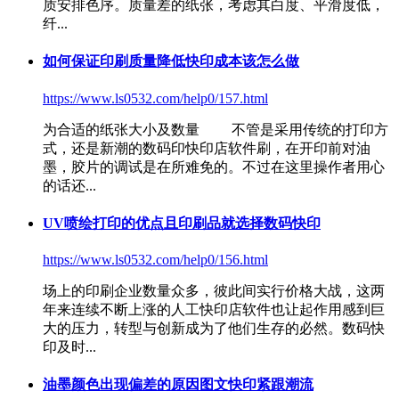
质安排色序。质量差的纸张，考虑其白度、平滑度低，
纤...
如何保证印刷质量降低快印成本该怎么做
https://www.ls0532.com/help0/157.html
为合适的纸张大小及数量 不管是采用传统的打印方
式，还是新潮的数码印
快印店软件
刷，在开印前对油
墨，胶片的调试是在所难免的。不过在这里操作者用心
的话还...
UV喷绘打印的优点且印刷品就选择数码快印
https://www.ls0532.com/help0/156.html
场上的印刷企业数量众多，彼此间实行价格大战，这两
年来连续不断上涨的人工
快印店软件
也让起作用感到巨
大的压力，转型与创新成为了他们生存的必然。数码快
印及时...
油墨颜色出现偏差的原因图文快印紧跟潮流