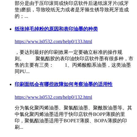
部分是由于压印滚筒或
快印店软件
后递纸滚牙片(或牙
垫)磨损，导致咬纸无力或者是牙箍生锈导致死牙造成
的；...
纸张掉毛掉粉的原因和表印油墨的种类
https://www.ls0532.com/help0/133.html
，要达到最好的印刷效果一定要确立标准的操作规
则。 聚氨酯胶的表印油
快印店软件
墨有很多种，市
售的主要有三类： 1、丙烯酸酯系油墨，这类油墨
同PU...
印刷面纸会有哪些故障如何考察油墨的适用性
https://www.ls0532.com/help0/132.html
分为氯化聚丙烯油墨、聚氯酯油墨、聚酰胺油墨等。其
中氯化聚丙烯油墨适用于
快印店软件
BOPP薄膜的里
印，聚氨酯油墨适用于BOPET薄膜、BOPA薄膜的印
刷...