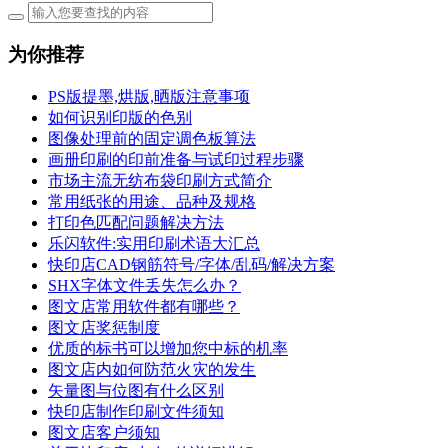
为你推荐
PS版提墨,烘版,晒版注意事项
如何识别印版的色别
图像处理前的固定调色板算法
画册印刷的印前准备与试印过程步骤
市场主流无纺布袋印刷方式简介
常用纸张的用途、品种及规格
打印色匹配问题解决方法
乐闪软件:实用印刷术语大汇总
快印店CAD钢筋符号/字体/乱码/解决方案
SHX字体文件丢失怎么办？
图文店常用软件都有哪些？
图文店奖惩制度
优质的标书可以增加您中标的机率
图文店内如何防范火灾的发生
矢量图与位图有什么区别
快印店制作印刷文件须知
图文店客户须知