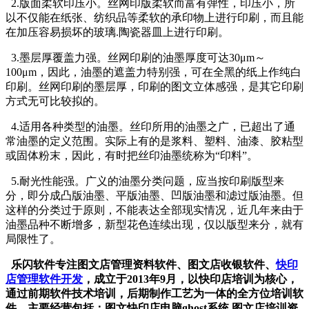
2.版面柔软印压小。丝网印版柔软而富有弹性，印压小，所
以不仅能在纸张、纺织品等柔软的承印物上进行印刷，而且能
在加压容易损坏的玻璃.陶瓷器皿上进行印刷。
3.墨层厚覆盖力强。丝网印刷的油墨厚度可达30μm～
100μm，因此，油墨的遮盖力特别强，可在全黑的纸上作纯白
印刷。丝网印刷的墨层厚，印刷的图文立体感强，是其它印刷
方式无可比较拟的。
4.适用各种类型的油墨。丝印所用的油墨之广，已超出了通
常油墨的定义范围。实际上有的是浆料、塑料、油漆、胶粘型
或固体粉末，因此，有时把丝印油墨统称为“印料”。
5.耐光性能强。广义的油墨分类问题，应当按印刷版型来
分，即分成凸版油墨、平版油墨、凹版油墨和滤过版油墨。但
这样的分类过于原则，不能表达全部现实情况，近几年来由于
油墨品种不断增多，新型花色连续出现，仅以版型来分，就有
局限性了。
乐闪软件专注图文店管理资料软件、图文店收银软件、
快印
店管理软件开发
，成立于2013年9月，以快印店培训为核心，
通过前期软件技术培训，后期制作工艺为一体的全方位培训软
件，主要经营包括：图文快印店电脑ghost系统,图文店培训资