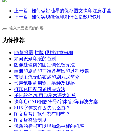
上一篇
: 如何做好油墨的保存图文快印注意哪些
下一篇
: 如何实现绿色印刷什么是数码快印
为你推荐
PS版提墨,烘版,晒版注意事项
如何识别印版的色别
图像处理前的固定调色板算法
画册印刷的印前准备与试印过程步骤
市场主流无纺布袋印刷方式简介
常用纸张的用途、品种及规格
打印色匹配问题解决方法
乐闪软件:实用印刷术语大汇总
快印店CAD钢筋符号/字体/乱码/解决方案
SHX字体文件丢失怎么办？
图文店常用软件都有哪些？
图文店奖惩制度
优质的标书可以增加您中标的机率