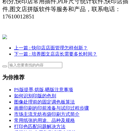
积分,快印店常用插件,PDF尺寸统计软件,快印店插
件,图文店拼版软件等服务和产品，联系电话：
17610012851
上一篇
: 快印店店面管理怎样创新？
下一篇
: 培养图文店店长需要多长时间？
为你推荐
PS版提墨,烘版,晒版注意事项
如何识别印版的色别
图像处理前的固定调色板算法
画册印刷的印前准备与试印过程步骤
市场主流无纺布袋印刷方式简介
常用纸张的用途、品种及规格
打印色匹配问题解决方法