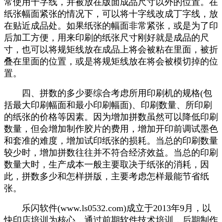
常使用十字线，并被放在版面成品尺寸以外的位置。在
纸张幅面紧张的情况下，可以将十字线改成丁字线，放
在贴近成品处。如果纸张的幅面非常紧张，或是为了印
后加工方便，用来印刷的纸张尺寸刚好就是成品的尺
寸，也可以将规矩线放在成品上将会被粘在里面，被折
叠在里面的位置，或是将规矩线放在将会被模切掉的位
置。
四、拼数的多少要综合考虑所用印刷机的规格(包
括最大印刷幅面和最小印刷幅面)、印刷数量、所印刷
的纸张的价格等因素。因为增加拼数虽然可以降低印刷
数量，但会增加制作胶片的费用，增加开印前调试墨色
和套准的难度，增加试印纸张的损耗。当总的印刷数量
较少时，增加拼数往往并不符合经济效益。当总的印刷
数量大时，生产成本一般主要取决于纸张的消耗，因
此，拼数多少和怎样拼版，主要考虑怎样最能节省纸
张。
乐闪软件(www.ls0532.com)成立于2013年9月，以
快印店培训为核心，通过前期软件技术培训，后期制作