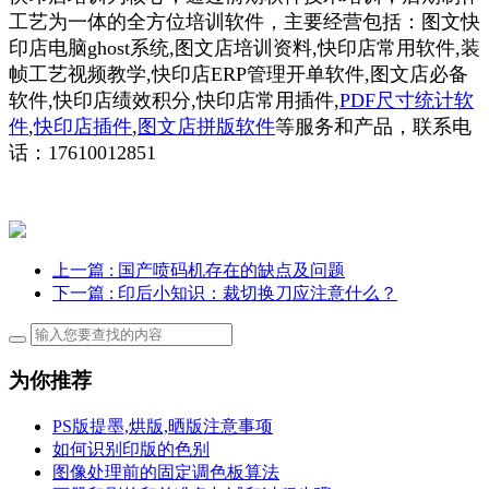
工艺为一体的全方位培训软件，主要经营包括：图文快
印店电脑ghost系统,图文店培训资料,快印店常用软件,装
帧工艺视频教学,快印店ERP管理开单软件,图文店必备
软件,快印店绩效积分,快印店常用插件,
PDF尺寸统计软
件
,
快印店插件
,
图文店拼版软件
等服务和产品，联系电
话：17610012851
上一篇
: 国产喷码机存在的缺点及问题
下一篇
: 印后小知识：裁切换刀应注意什么？
为你推荐
PS版提墨,烘版,晒版注意事项
如何识别印版的色别
图像处理前的固定调色板算法