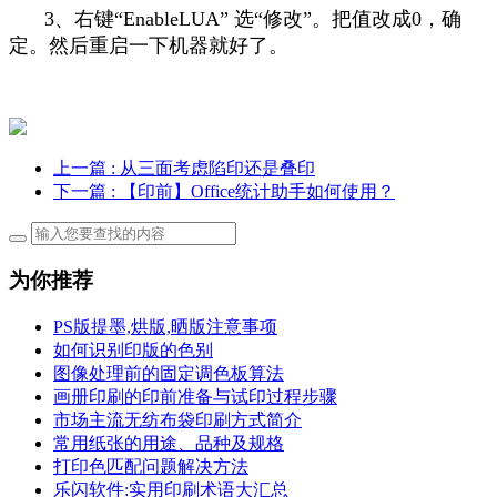
3、右键“EnableLUA” 选“修改”。把值改成0，确
定。然后重启一下机器就好了。
上一篇
: 从三面考虑陷印还是叠印
下一篇
: 【印前】Office统计助手如何使用？
为你推荐
PS版提墨,烘版,晒版注意事项
如何识别印版的色别
图像处理前的固定调色板算法
画册印刷的印前准备与试印过程步骤
市场主流无纺布袋印刷方式简介
常用纸张的用途、品种及规格
打印色匹配问题解决方法
乐闪软件:实用印刷术语大汇总