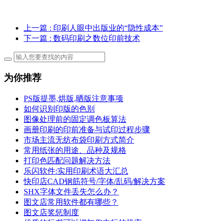
上一篇
: 印刷人眼中出版业的“隐性成本”
下一篇
: 数码印刷之数位印前技术
为你推荐
PS版提墨,烘版,晒版注意事项
如何识别印版的色别
图像处理前的固定调色板算法
画册印刷的印前准备与试印过程步骤
市场主流无纺布袋印刷方式简介
常用纸张的用途、品种及规格
打印色匹配问题解决方法
乐闪软件:实用印刷术语大汇总
快印店CAD钢筋符号/字体/乱码/解决方案
SHX字体文件丢失怎么办？
图文店常用软件都有哪些？
图文店奖惩制度