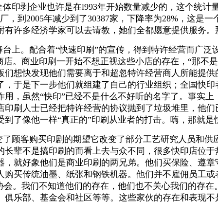
体印剥企业也许是在l993年开始数量减少的，这个统计
家印刷工厂，到2005年减少到了30387家，下降率为28%
耐有许多经济学家可以去请教，她们全都愿意提供服务。
舞台上。配合着“快速印刷”的宣传，得到特许经营而广
商店。商业印刷一开始不想正视这些小店的存在，“那不是
板们想快发现他们需要离于和超忽特许经营商人所能提供
是下一步他们就组建了自己的行业组织；全国快印者协会。这
用，虽然“快印”已经不是什么不好听的名字了。事实上，
店印刷人士已经把特许经营的协议抛到了垃圾堆里，他们
受到了像他一样“真正的”印刷从业者的打击。嗨，那就是
变了顾客购买印剧的期望它改变了部分工艺研究人员和供
的长辈不是搞印刷的而看上去与众不同，很多快印店位于
器，就好象他们是商业印刷的两兄弟。他们买保险、遵章
人购买传统油墨、纸张和钢铁机器。他们并不雇佣员工或
贸协会。我们不知道他们的存在，他们也不关心我们的存在
、俱乐部、基金会和社区等等。这些家伙的存在和表现不