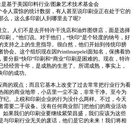
量是基于美国印料行业/图象艺术技术基金会
，这是一个令人震惊的统计数据，有人甚至说印刷业正在处于它的
那么，这么多印剧人到哪里去了呢?
泛设立。人们不是去开特许干洗店和油炸图饼店，面是选择
印刷，”他们说。对于他们，“快印”是个轻度的纳号，好
的支持之上的生意指导。很白然，他们开始到传统印膀
个组织现在因Printlmarpelel面知名，保拂着协
要分薪“快印”印刷和“商业”印刷是困难的。现在，特许
已经经营十年，是成熟的生意了。所谓成熟，事实上，
快印的成功。
应商的观点；而且它基本上改变了过去常常把行业行为看
热闹的商业地带，小店里一尘不染，非常干净。至今为
守纪、上税和印刷企业的行为没什么两样。不过，今天
者需要二手设备。没有任何商业部门把他们的商业活动
。如果我们的印刷业要继续紫荣昌盛，我们应该为这些
是与印刷行业无关的废话，他们是它的未来！我们将相