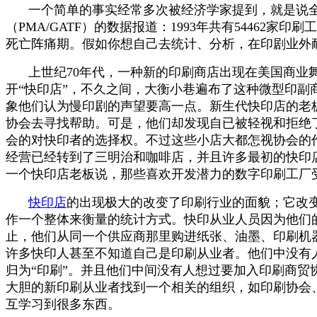
一个简单的事实经常多次被经济学家提到，就是说全
（PMA/GATF）的数据报道：1993年共有54462
死亡阵痛期。假如你想自己去统计、分析，在印剧业外
上世纪70年代，一种新的印刷商店出现在美国商业
开“快印店”，不久之间，大衡小巷遍布了这种微型印副
象他们认为慢印剧的声望要高一点。新生代快印店的老
协会去寻找帮助。可是，他们却发现自已被轻视和拒绝了，于
会的对快印者的选择权。不过这些小店大都怎视协会的作
经营已经转到了三明治和咖啡店，并且许多最初的快印
一个快印店老板说，那些喜欢开发潜力的数字印刷工厂
快印店
的出现极大的改变了印刷行业的面貌；它改
作一个整体来衡量的统计方式。快印从业人员因为他们
止，他们从同一个供应商那里购进纸张、油墨、印刷机
许多快印人甚至不知道自己是印刷从业者。他们中没有
归为“印刷”。并且他们中间没有人想过要加入印刷商
大胆的新印刷从业者找到一个相关的组织，如印刷协会
互学习到很多东西。