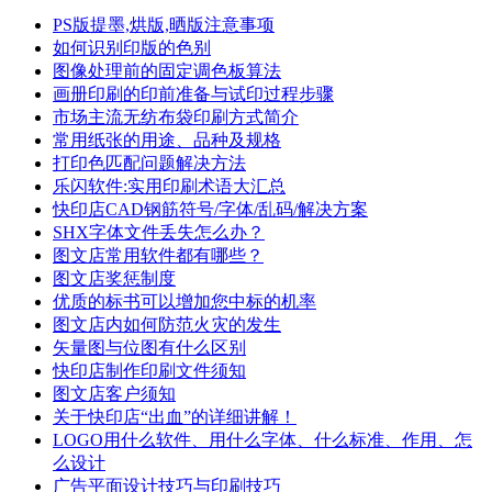
PS版提墨,烘版,晒版注意事项
如何识别印版的色别
图像处理前的固定调色板算法
画册印刷的印前准备与试印过程步骤
市场主流无纺布袋印刷方式简介
常用纸张的用途、品种及规格
打印色匹配问题解决方法
乐闪软件:实用印刷术语大汇总
快印店CAD钢筋符号/字体/乱码/解决方案
SHX字体文件丢失怎么办？
图文店常用软件都有哪些？
图文店奖惩制度
优质的标书可以增加您中标的机率
图文店内如何防范火灾的发生
矢量图与位图有什么区别
快印店制作印刷文件须知
图文店客户须知
关于快印店“出血”的详细讲解！
LOGO用什么软件、用什么字体、什么标准、作用、怎
么设计
广告平面设计技巧与印刷技巧