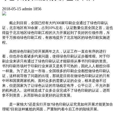
2018-05-15
admin
1856
截止到目前，全国已经有大约300家印刷企业通过了绿色印刷认
证，北京地区有30余家，占到10%左右，认证数量位居全国之首，这也
得益于北京地区绿色印刷工程的大力开展起到了良好的引领作用，斥
资千万推动绿色印刷工程，有效地提升了北京地区的绿色印刷实施进
程。
虽然绿色印刷已经开展两年之久，认证工作一直在有序的进行
着，但也存在着诸多约束问题，使得绿色印刷认证步履维艰。对于印
刷企业来讲只有通过了绿色印刷认证才能获得从事书刊印刷的资质。
书刊印刷市场对于印刷行业来讲又是炙手可热的，因此人人都想分得
一杯羹。为了进入这一市场，全国很多的印刷企业都想做绿色印刷认
证，这样就导致了问题的出现，那就是目前在做绿色印刷认证的只有
中环和国寰两家机构。面对众多的需要认证的企业，根本是做不过
来，但是国家为了让绿色认证的市场稳定有序，公平公正，不允许新
的机构进入。这样就造成了众多企业完成不了绿色印刷的认证，进而
拿不到资质，从而影响企业更好的运营发展。
是一家独大?还是实行开放?绿色印刷认证究竟如何开展才能更加合
理呢?目前这种尴尬的局面，严重制约着今后工作的陆续开展。