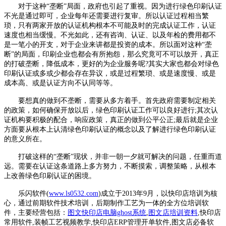
对于这种“垄断”局面，政府也引起了重视。因为进行绿色印刷认证
不光是通过即可，企业每年还需要进行复审。所以认证过程相当繁
琐，只有两家开放的认证机构根本不可能及时的完成认证工作，认证
速度也相当缓慢。不光如此，还有咨询、认证、以及年检的费用都不
是一笔小的开支，对于企业来讲都是投资的成本。所以面对这种“垄
断”的局面，印刷企业也都会有所抱怨，那么究竟可不可以放开，真正
的打破垄断，降低成本，更好的为企业服务呢?其实大家也都会对绿色
印刷认证或多或少都会存在异议，或是过程繁琐、或是速度慢、或是
成本高、或是认证方向不认同等等。
要想真的做到不垄断，需要从多方着手。首先政府需要制定相关
的政策，如何确保开放以后，绿色印刷认证工作可以良好进行;其次认
证机构要积极的配合，响应政策，真正的做到公平公正;最后就是企业
方面要从根本上认清绿色印刷认证的概念以及了解进行绿色印刷认证
的意义所在。
打破这样的“垄断”现状，并非一朝一夕就可解决的问题，任重而道
远。需要在认证这条道路上多方努力，不断摸索，调整策略，从根本
上改善绿色印刷认证的困境。
乐闪软件(
www.ls0532.com
)成立于2013年9月，以快印店培训为核
心，通过前期软件技术培训，后期制作工艺为一体的全方位培训软
件，主要经营包括：
图文快印店电脑ghost系统
,
图文店培训资料
,快印店
常用软件,装帧工艺视频教学,快印店ERP管理开单软件,图文店必备软