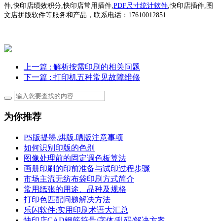
件,快印店绩效积分,快印店常用插件,
PDF尺寸统计软件
,快印店插件,图
文店拼版软件等服务和产品，联系电话：17610012851
上一篇
: 解析按需印刷的相关问题
下一篇
: 打印机五种常见故障维修
为你推荐
PS版提墨,烘版,晒版注意事项
如何识别印版的色别
图像处理前的固定调色板算法
画册印刷的印前准备与试印过程步骤
市场主流无纺布袋印刷方式简介
常用纸张的用途、品种及规格
打印色匹配问题解决方法
乐闪软件:实用印刷术语大汇总
快印店CAD钢筋符号/字体/乱码/解决方案