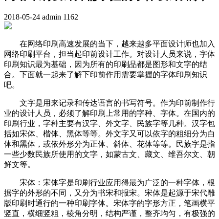
2018-05-24
admin
1162
在网络印刷高速发展的当下，越来越多平面设计师也加入
网络印刷平台，担当起印前设计工作。对设计人员来说，字体
印刷知识最为基础，因为所有的印刷品都是图形和文字的结
合。下面就一起来了解下印前作用需要掌握的字体印刷知识
吧。
文字是用来记录和传达语言的书写符号。作为印前制作行
业的设计人员，必须了解印刷上常用的字种、字体。在国内的
印刷行业，字种主要有汉字、外文字、民族字等几种。汉字包
括如宋体、楷体、黑体等等。外文字又可以依字的粗细分为白
体和黑体，或依外形分为正体、斜体、花体等等。民族字是指
一些少数民族所使用的文字，如蒙古文、藏文、维吾尔文、朝
鲜文等。
宋体：宋体字是印刷行业应用得最为广泛的一种字体，根
据字的外形的不同，又分为书宋和报宋。宋体是起源于宋代雕
版印刷时通行的一种印刷字体。宋体字的字形方正，笔画横平
竖直，横细竖粗，棱角分明，结构严谨，整齐均匀，有极强的