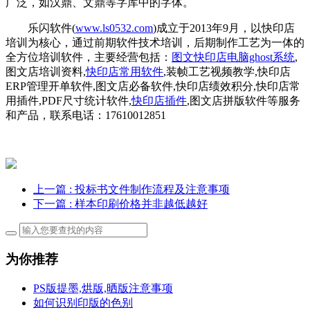
广泛，如汉鼎、文鼎等字库中的字体。
乐闪软件(
www.ls0532.com
)成立于2013年9月，以快印店
培训为核心，通过前期软件技术培训，后期制作工艺为一体的
全方位培训软件，主要经营包括：
图文快印店电脑ghost系统
,
图文店培训资料,
快印店常用软件
,装帧工艺视频教学,快印店
ERP管理开单软件,图文店必备软件,快印店绩效积分,快印店常
用插件,PDF尺寸统计软件,
快印店插件
,图文店拼版软件等服务
和产品，联系电话：17610012851
上一篇
: 投标书文件制作流程及注意事项
下一篇
: 样本印刷价格并非越低越好
为你推荐
PS版提墨,烘版,晒版注意事项
如何识别印版的色别