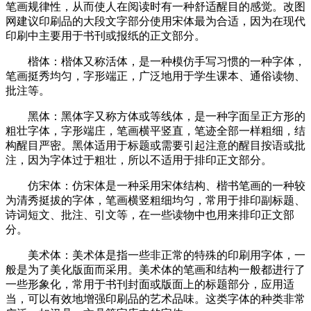
笔画规律性，从而使人在阅读时有一种舒适醒目的感觉。改图
网建议印刷品的大段文字部分使用宋体最为合适，因为在现代
印刷中主要用于书刊或报纸的正文部分。
楷体：楷体又称活体，是一种模仿手写习惯的一种字体，
笔画挺秀均匀，字形端正，广泛地用于学生课本、通俗读物、
批注等。
黑体：黑体字又称方体或等线体，是一种字面呈正方形的
粗壮字体，字形端庄，笔画横平竖直，笔迹全部一样粗细，结
构醒目严密。黑体适用于标题或需要引起注意的醒目按语或批
注，因为字体过于粗壮，所以不适用于排印正文部分。
仿宋体：仿宋体是一种采用宋体结构、楷书笔画的一种较
为清秀挺拔的字体，笔画横竖粗细均匀，常用于排印副标题、
诗词短文、批注、引文等，在一些读物中也用来排印正文部
分。
美术体：美术体是指一些非正常的特殊的印刷用字体，一
般是为了美化版面而采用。美术体的笔画和结构一般都进行了
一些形象化，常用于书刊封面或版面上的标题部分，应用适
当，可以有效地增强印刷品的艺术品味。这类字体的种类非常