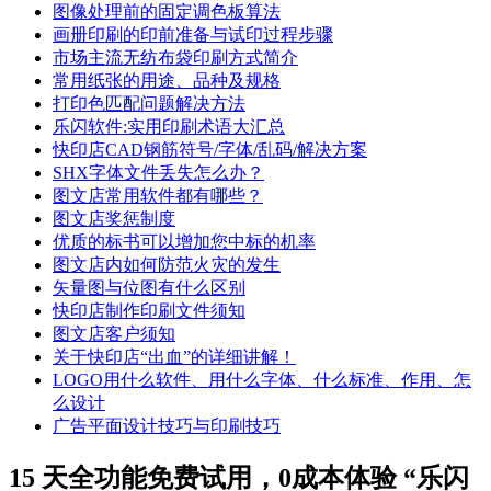
图像处理前的固定调色板算法
画册印刷的印前准备与试印过程步骤
市场主流无纺布袋印刷方式简介
常用纸张的用途、品种及规格
打印色匹配问题解决方法
乐闪软件:实用印刷术语大汇总
快印店CAD钢筋符号/字体/乱码/解决方案
SHX字体文件丢失怎么办？
图文店常用软件都有哪些？
图文店奖惩制度
优质的标书可以增加您中标的机率
图文店内如何防范火灾的发生
矢量图与位图有什么区别
快印店制作印刷文件须知
图文店客户须知
关于快印店“出血”的详细讲解！
LOGO用什么软件、用什么字体、什么标准、作用、怎
么设计
广告平面设计技巧与印刷技巧
15 天全功能免费试用，0成本体验 “乐闪