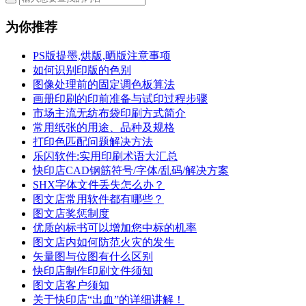
为你推荐
PS版提墨,烘版,晒版注意事项
如何识别印版的色别
图像处理前的固定调色板算法
画册印刷的印前准备与试印过程步骤
市场主流无纺布袋印刷方式简介
常用纸张的用途、品种及规格
打印色匹配问题解决方法
乐闪软件:实用印刷术语大汇总
快印店CAD钢筋符号/字体/乱码/解决方案
SHX字体文件丢失怎么办？
图文店常用软件都有哪些？
图文店奖惩制度
优质的标书可以增加您中标的机率
图文店内如何防范火灾的发生
矢量图与位图有什么区别
快印店制作印刷文件须知