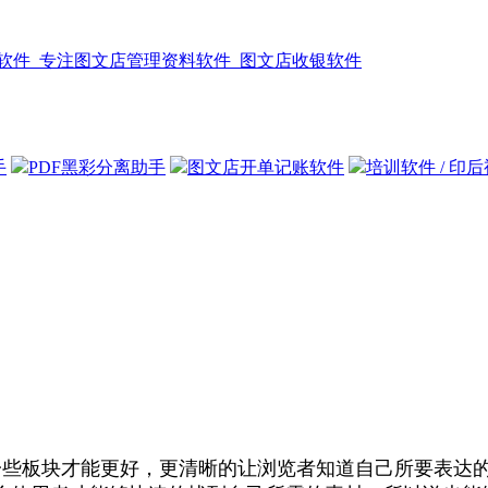
手
PDF黑彩分离助手
图文店开单记账软件
培训软件 / 印