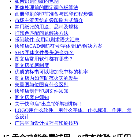
如何识别印版的色别
图像处理前的固定调色板算法
画册印刷的印前准备与试印过程步骤
市场主流无纺布袋印刷方式简介
常用纸张的用途、品种及规格
打印色匹配问题解决方法
乐闪软件:实用印刷术语大汇总
快印店CAD钢筋符号/字体/乱码/解决方案
SHX字体文件丢失怎么办？
图文店常用软件都有哪些？
图文店奖惩制度
优质的标书可以增加您中标的机率
图文店内如何防范火灾的发生
矢量图与位图有什么区别
快印店制作印刷文件须知
图文店客户须知
关于快印店“出血”的详细讲解！
LOGO用什么软件、用什么字体、什么标准、作用、怎
么设计
广告平面设计技巧与印刷技巧