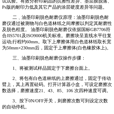
试试验。有效分析印刷品的抗擦性差异、墨层膜脱落、
Ps版的耐印力低及其它产品的涂层硬度差异等问题。
二﹑油墨印刷脱色耐磨仪原理：油墨印刷脱色耐
磨仪通过被测物与白色道林纸之间摩擦以判定其耐磨性
及脱色程度。 油墨印刷脱色耐磨仪依据国标GB7706符
合JIS5701及ISO9000机关标准。磨擦块呈直线水平往复
运动;行程约60mm。取下上摩擦体用白色道林纸取长宽
为50mm×230mm后，固定于上摩擦体(白色橡胶体上)。
三、油墨印刷脱色耐磨仪操作步骤：
1、将被测试样品固定于下磨擦台面上。
2、将包有白色道林纸的上磨擦通过，固定于传动
臂上，其上再置砝码。打开计算器小盒，可设定磨擦次
数选择，磨擦速度21、43、85、106 次四种速度可调。
3、按下0N/OFF开关，则磨擦次数可到设定次数
的自动停机。