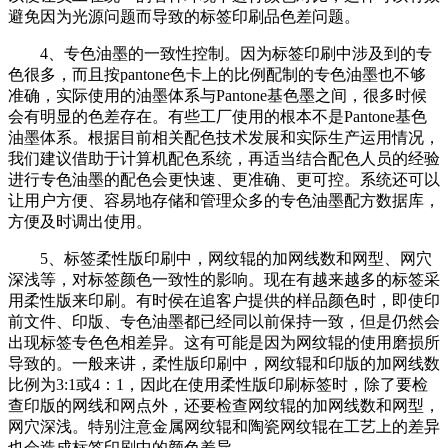
避免因为光源问题而导致的标签印刷品色差问题。
4、专色油墨的一致性控制。因为标签印刷中涉及到的专
色很多，而且按pantone色卡上的比例配制的专色油墨也不够
准确，实际使用的油墨体系与Pantone基色墨之间，很多时候
会有明显的色差存在。有些工厂使用的根本不是Pantone基色
油墨体系。根据目前相关配色技术发展和实际生产运用情况，
我们建议借助于计算机配色系统，再适当结合配色人员的经验
进行专色油墨的配色会更快速、更准确、更可控。系统还可以
让用户方便、容易地存储和管理众多的专色油墨配方数据库，
方便及时调出使用。
5、标签柔性版印刷中，网纹辊的加网线数和网型、网穴
深浅等，对标签颜色一致性的影响。现在有越来越多的标签采
用柔性版来印刷。有时侯在追客户提供的样品颜色时，即使印
前文件、印版、专色油墨都已经同以前保持一致，但是仍然会
出现标签专色色相差异。这有可能是因为网纹辊的使用磨损所
导致的。一般来讲，柔性版印刷中，网纹辊和印版的加网线数
比例为3:1或4：1，因此在使用柔性版印刷标签时，除了要检
查印版的网线和网点外，还要检查网纹辊的加网线数和网型，
网穴深浅。特别注意金属网纹辊和陶瓷网纹辊在工艺上的差异
也会造成标签印刷中的颜色差异。