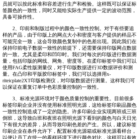
员就可以按此标准和容差进行生产和检验。这样既可以保证标
签颜色的一致性，同时又能给实际生产提供一定的波动范围，
具备可操作性。
2、印前和制版过程中的颜色一致性控制。对于有些要追
样的产品，由于印版上的网点大小和密度与客户提供的样品不
可能完全一致，这会导致颜色复制中的色差出现。因此我们在
保持印前电子数据一致性的前提下，还需要保持印版网点数据
的一致。尤其是柔印和凹印时。我们对每次的印版进行数据测
量，包括印版的网线、网角、密度等。在柔印标签中我们可以
使用FAG柔性版测量仪，对于印版数据进行3D数据评价和测
量。在凸印和平版胶印标签中，我们可以选择用x-
riteicplate2XT印版检测仪，对印版数据进行测量。这样我们可
以保证在重复订单中色彩质量控制的一致性。
3、标准光源环境对于颜色质量控制的重要性。目前很多
标签印刷企业并没有使用标准照明光源，这给标签印刷品颜色
一致性控制造成了一定的隐患。许多印刷企业实现两班或三班
倒班，这导致白班和夜班在照明光源下看到的颜色与白天日光
下有很大的差异，从而导致印刷色差的产生。所以，建议标签
印刷企业在条件允许下，配置标准光源箱或标准光源看样台，
以便让员工在统一的看样环境下进行颜色对比，这样可以有效