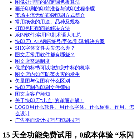
图像处理前的固定调色板算法
画册印刷的印前准备与试印过程步骤
市场主流无纺布袋印刷方式简介
常用纸张的用途、品种及规格
打印色匹配问题解决方法
乐闪软件:实用印刷术语大汇总
快印店CAD钢筋符号/字体/乱码/解决方案
SHX字体文件丢失怎么办？
图文店常用软件都有哪些？
图文店奖惩制度
优质的标书可以增加您中标的机率
图文店内如何防范火灾的发生
矢量图与位图有什么区别
快印店制作印刷文件须知
图文店客户须知
关于快印店“出血”的详细讲解！
LOGO用什么软件、用什么字体、什么标准、作用、怎
么设计
广告平面设计技巧与印刷技巧
15 天全功能免费试用，0成本体验 “乐闪