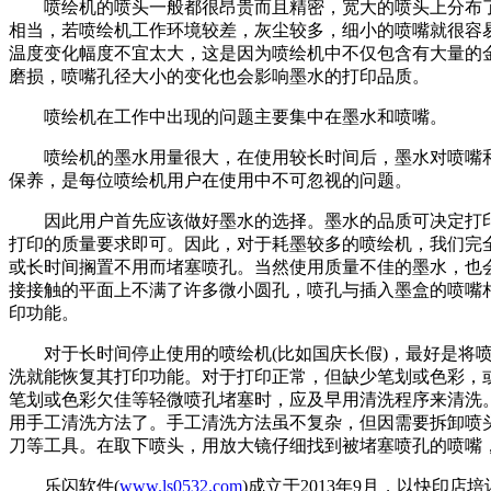
喷绘机的喷头一般都很昂贵而且精密，宽大的喷头上分布了
相当，若喷绘机工作环境较差，灰尘较多，细小的喷嘴就很容
温度变化幅度不宜太大，这是因为喷绘机中不仅包含有大量的
磨损，喷嘴孔径大小的变化也会影响墨水的打印品质。
喷绘机在工作中出现的问题主要集中在墨水和喷嘴。
喷绘机的墨水用量很大，在使用较长时间后，墨水对喷嘴和
保养，是每位喷绘机用户在使用中不可忽视的问题。
因此用户首先应该做好墨水的选择。墨水的品质可决定打印
打印的质量要求即可。因此，对于耗墨较多的喷绘机，我们完
或长时间搁置不用而堵塞喷孔。当然使用质量不佳的墨水，也
接接触的平面上不满了许多微小圆孔，喷孔与插入墨盒的喷嘴
印功能。
对于长时间停止使用的喷绘机(比如国庆长假)，最好是将喷
洗就能恢复其打印功能。对于打印正常，但缺少笔划或色彩，
笔划或色彩欠佳等轻微喷孔堵塞时，应及早用清洗程序来清洗
用手工清洗方法了。手工清洗方法虽不复杂，但因需要拆卸喷
刀等工具。在取下喷头，用放大镜仔细找到被堵塞喷孔的喷嘴
乐闪软件(
www.ls0532.com
)成立于2013年9月，以快印