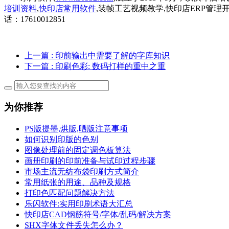
培训资料
,
快印店常用软件
,装帧工艺视频教学,快印店ERP管理
话：17610012851
上一篇
: 印前输出中需要了解的字库知识
下一篇
: 印刷色彩: 数码打样的重中之重
为你推荐
PS版提墨,烘版,晒版注意事项
如何识别印版的色别
图像处理前的固定调色板算法
画册印刷的印前准备与试印过程步骤
市场主流无纺布袋印刷方式简介
常用纸张的用途、品种及规格
打印色匹配问题解决方法
乐闪软件:实用印刷术语大汇总
快印店CAD钢筋符号/字体/乱码/解决方案
SHX字体文件丢失怎么办？