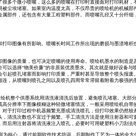
很多个微小喷嘴，这么多的喷嘴在打印时直接面对打印耗材，不
易被尘埃堵塞。如果室内温度太高，不仅昂贵的喷绘机的机械部
金属部件，还包含有大量工程塑料部件。而喷嘴孔径又十分纤细
打印图像有所影响。喷嘴长时间工作所出现的磨损与墨渍堆积也
图像的质量，也可决定喷嘴的使用寿命。喷绘机墨水的制造是及
全可以选择“物美价廉”的非原装优质墨水。其次就是做好设备与
会引起喷孔堵塞而影响打印质量，严重时甚至导致整个喷头报废
相连，从喷嘴到喷孔之间以及喷孔四周常常滞留着附着力极强的
绘机整个供墨系统用清洗液清洗后放置，避免喷孔堵塞。大部分
或高分辨率下图像模糊这种轻微堵塞情况，一般采用喷绘机自带
。对于打印过程中机器频繁充墨或清洗喷孔，但打印效果仍然较
头，清洗次数也不宜过于频繁。手工清洗方法是使用注射器和可
，而后用注射器将清洗液注入喷孔，必要时可用硬塑料小刀刮去
店培训为核心，通过前期软件技术培训，后期制作工艺为一体的全方位