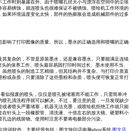
工作时则暴露在外。由于喷嘴孔径大小与漂浮在空间中的尘埃
件容易锈蚀，就连喷头也很难保证不被锈蚀。喷绘机工作环境的
，如果环境温度变化太快，部件的热膨胀会造成机械部件的过多
影响了打印图像的质量。所以，墨水的正确选用和喷嘴的正确
其复杂的，不管是原装墨水，还是兼容墨水。只要能满足连续
喷头的保养工作。喷头最容易因打印时间过长、墨水使用不当、
。虽然喷头的制造工艺精细，但其结构并不复杂。与打印介质直
墨粉或杂质，只要清除了这些墨粉和杂质，喷头便可恢复正常打
看似报废的喷头，仅仅是喷孔被堵塞而不能工作，只需简单冲
的喷孔清洗程序就可以解决。不过，要注意的是，一旦发现缺少
差或者喷头严重堵塞，机器无法充墨，或喷绘机拒绝工作就只能
套在针头上一段橡胶管、清洗液、十倍左右的放大镜、硬塑料小
喷孔边的残留物。使用时注意不要将电极部分污染。
培训软件，主要经营包括：图文快印店电脑ghost系统,
图文店