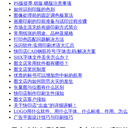
PS版提墨,烘版,晒版注意事项
如何识别印版的色别
图像处理前的固定调色板算法
画册印刷的印前准备与试印过程步骤
市场主流无纺布袋印刷方式简介
常用纸张的用途、品种及规格
打印色匹配问题解决方法
乐闪软件:实用印刷术语大汇总
快印店CAD钢筋符号/字体/乱码/解决方案
SHX字体文件丢失怎么办？
图文店常用软件都有哪些？
图文店奖惩制度
优质的标书可以增加您中标的机率
图文店内如何防范火灾的发生
矢量图与位图有什么区别
快印店制作印刷文件须知
图文店客户须知
关于快印店“出血”的详细讲解！
LOGO用什么软件、用什么字体、什么标准、作用、怎么
广告平面设计技巧与印刷技巧