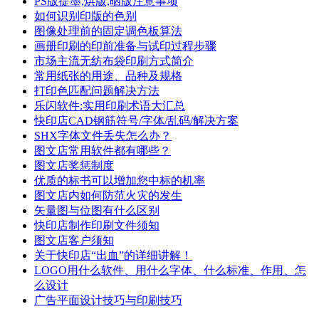
PS版提墨,烘版,晒版注意事项
如何识别印版的色别
图像处理前的固定调色板算法
画册印刷的印前准备与试印过程步骤
市场主流无纺布袋印刷方式简介
常用纸张的用途、品种及规格
打印色匹配问题解决方法
乐闪软件:实用印刷术语大汇总
快印店CAD钢筋符号/字体/乱码/解决方案
SHX字体文件丢失怎么办？
图文店常用软件都有哪些？
图文店奖惩制度
优质的标书可以增加您中标的机率
图文店内如何防范火灾的发生
矢量图与位图有什么区别
快印店制作印刷文件须知
图文店客户须知
关于快印店“出血”的详细讲解！
LOGO用什么软件、用什么字体、什么标准、作用、怎
么设计
广告平面设计技巧与印刷技巧