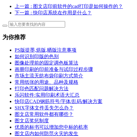
上一篇
: 图文店印前软件的cad打印是如何操作的？
下一篇
: 快印店系统在作用是什么？
为你推荐
PS版提墨,烘版,晒版注意事项
如何识别印版的色别
图像处理前的固定调色板算法
画册印刷的印前准备与试印过程步骤
市场主流无纺布袋印刷方式简介
常用纸张的用途、品种及规格
打印色匹配问题解决方法
乐闪软件:实用印刷术语大汇总
快印店CAD钢筋符号/字体/乱码/解决方案
SHX字体文件丢失怎么办？
图文店常用软件都有哪些？
图文店奖惩制度
优质的标书可以增加您中标的机率
图文店内如何防范火灾的发生