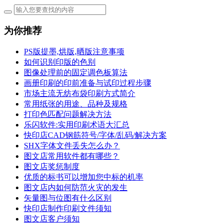
为你推荐
PS版提墨,烘版,晒版注意事项
如何识别印版的色别
图像处理前的固定调色板算法
画册印刷的印前准备与试印过程步骤
市场主流无纺布袋印刷方式简介
常用纸张的用途、品种及规格
打印色匹配问题解决方法
乐闪软件:实用印刷术语大汇总
快印店CAD钢筋符号/字体/乱码/解决方案
SHX字体文件丢失怎么办？
图文店常用软件都有哪些？
图文店奖惩制度
优质的标书可以增加您中标的机率
图文店内如何防范火灾的发生
矢量图与位图有什么区别
快印店制作印刷文件须知
图文店客户须知