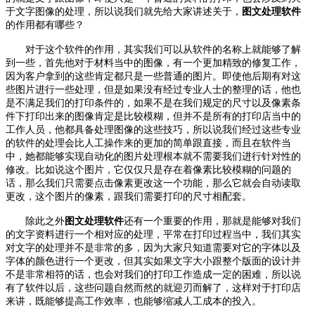
于文字图像的处理，所以说我们就先给大家讲述关于，
图文处理软件
的作用都有哪些？
对于这个软件的作用，其实我们可以从软件的名称上就能够了解
到一些，首先他对于材料当中的图像，有一个更加精致的修复工作，
因为客户拿到的这些肯定都只是一些普通的图片。即使他后期有对这
些图片进行一些处理，但是如果没有经过专业人士的整理的话，他也
是不满足我们的打印条件的，如果不是在我们规定的尺寸以及像素条
件下打印出来的图像肯定是比较模糊，但并不是所有的打印店当中的
工作人员，他都具备处理图像的这些技巧，所以说我们经过这些专业
的软件的处理会比人工操作来的更加的简单跟直接，而且在软件当
中，她都能够实现自动化的图片处理根本就不需要我们进行针对性的
修改。比如说这个图片，它仅仅只是存在着像素比较模糊的问题的
话，那么我们只需要点击像素更改这一个功能，那么它就会自动读取
更改，这个图片的像素，跟我们需要打印的尺寸相配套。
除此之外
图文处理软件
还有一个重要的作用，那就是能够对我们
的文字资料进行一个相对应的处理，平常在打印过程当中，我们其实
对文字的处理并不是非常的多，因为大家只知道需要对它的字体以及
字体的颜色进行一个更改，但其实如果文字大小跟整个版面的设计并
不是非常相符的话，也会对我们的打印工作造成一定的困难，所以说
有了软件以后，这些问题自然而然的就迎刃而解了，这样对于打印店
来讲，既能够提高工作效率，也能够缩减人工成本的投入。