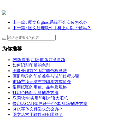
上一篇
: 图文店ghost系统不会安装怎么办
下一篇
: 图文处理软件手机上可以下载吗？
为你推荐
PS版提墨,烘版,晒版注意事项
如何识别印版的色别
图像处理前的固定调色板算法
画册印刷的印前准备与试印过程步骤
市场主流无纺布袋印刷方式简介
常用纸张的用途、品种及规格
打印色匹配问题解决方法
乐闪软件:实用印刷术语大汇总
快印店CAD钢筋符号/字体/乱码/解决方案
SHX字体文件丢失怎么办？
图文店常用软件都有哪些？