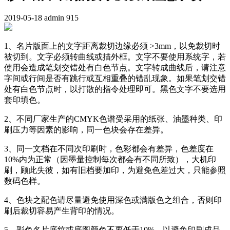
2019-05-18
admin
915
1、名片版面上的文字距离裁切边缘必须 >3mm，以免裁切时
被切到。文字必须转曲线或描外框。文字不要使用系统字，若
使用会造成笔划交错处有白色节点。文字转成曲线后，请注意
字间或行间是否有跳行或互相重叠的错乱现象。如果笔划交错
处有白色节点时，以打散的指令处理即可。黑色文字不要选用
套印填色。
2、不同厂家生产的CMYK色谱受采用的纸张、油墨种类、印
刷压力等因素的影响，同一色块会存在差异。
3、同一文档在不同次印刷时，色彩都会有差异，色差度在
10%内为正常（因墨量控制每次都会有不同所致），大机印
刷，顾此失彼，如有旧档要加印，为避免色差过大，只能参照
数码色样。
4、色块之配色请尽量避免使用深色或满版色之组合，否则印
刷后裁切容易产生背印的情况。
5、彩色名片底纹或底图颜色不要低于10%，以避免印刷成品