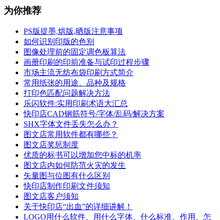
为你推荐
PS版提墨,烘版,晒版注意事项
如何识别印版的色别
图像处理前的固定调色板算法
画册印刷的印前准备与试印过程步骤
市场主流无纺布袋印刷方式简介
常用纸张的用途、品种及规格
打印色匹配问题解决方法
乐闪软件:实用印刷术语大汇总
快印店CAD钢筋符号/字体/乱码/解决方案
SHX字体文件丢失怎么办？
图文店常用软件都有哪些？
图文店奖惩制度
优质的标书可以增加您中标的机率
图文店内如何防范火灾的发生
矢量图与位图有什么区别
快印店制作印刷文件须知
图文店客户须知
关于快印店“出血”的详细讲解！
LOGO用什么软件、用什么字体、什么标准、作用、怎