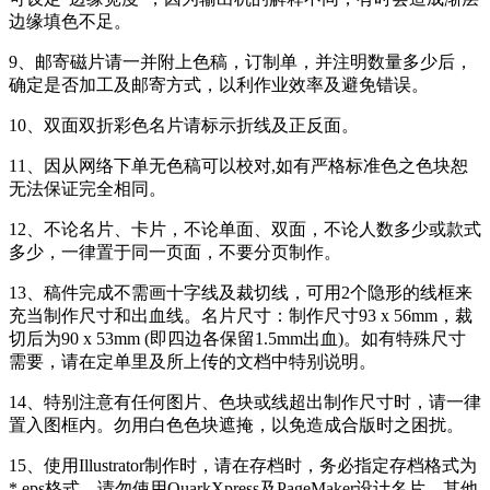
边缘填色不足。
9、邮寄磁片请一并附上色稿，订制单，并注明数量多少后，
确定是否加工及邮寄方式，以利作业效率及避免错误。
10、双面双折彩色名片请标示折线及正反面。
11、因从网络下单无色稿可以校对,如有严格标准色之色块恕
无法保证完全相同。
12、不论名片、卡片，不论单面、双面，不论人数多少或款式
多少，一律置于同一页面，不要分页制作。
13、稿件完成不需画十字线及裁切线，可用2个隐形的线框来
充当制作尺寸和出血线。名片尺寸：制作尺寸93 x 56mm，裁
切后为90 x 53mm (即四边各保留1.5mm出血)。如有特殊尺寸
需要，请在定单里及所上传的文档中特别说明。
14、特别注意有任何图片、色块或线超出制作尺寸时，请一律
置入图框内。勿用白色色块遮掩，以免造成合版时之困扰。
15、使用Illustrator制作时，请在存档时，务必指定存档格式为
*.eps格式。请勿使用QuarkXpress及PageMaker设计名片。其他