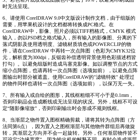
时无法呈现。
6、请使用 CoreIDRAW 9.0中文版设计制作文档，由于组版的
需要，用苹果机设计的文档都将转换成PC格式。在
CoreIDRAW中，影像、照片必须以TIFF档格式，CMYK 模式
输入，勿以PSD档之格式输入，所有输入的影像图、分离的下
落式阴影及使用透明度、滤镜材质填色或POWERCLIP的物
件，请在CoreIDRAW 中再转一次点阵图（色彩为CMYK32位
元，解析度为300dpi，反锯齿补偿透明背景使用色彩描述档皆
打勾）。以避免组版时造成马塞克影像。如以调整节点的方式
缩小点阵图，也请再转一次点阵图（选项如前），以避免点阵
图输出时部分被遮盖。使用CorelDRAW的"滤镜特效" 处理过
的物件同样也请转一次点阵图（选项如前），以保万无一失。
7、所有输入或自绘的图形，其线框粗细不可小于是0.1mm，
否则印刷品会造成断线或无法呈现的状况。另外，线框不可设
定“随影像缩放”，否则印刷输出时会形成不规则线框。
8、当渐层之物件置入图框精确剪裁，请将其转为点阵图（方
法同第6点），因为置入之图框渐层与其他物件群组后再做旋
转，其渐层之方向并不会一起旋转。另外，任何渐层物件皆不
可设定“边缘宽度”，因为输出机的解释不同，有时会造成渐层