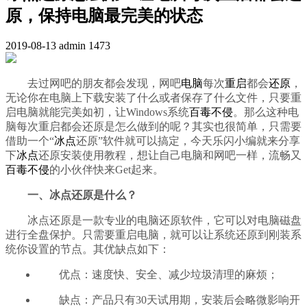
原，保持电脑最完美的状态
2019-08-13
admin
1473
去过网吧的朋友都会发现，网吧
电脑
每次
重启
都会
还原
，
无论你在电脑上下载安装了什么或者保存了什么文件，只要重
启电脑就能完美如初，让Windows系统
百毒不侵
。那么这种电
脑每次重启都会还原是怎么做到的呢？其实也很简单，只需要
借助一个“
冰点
还原”软件就可以搞定，今天乐闪小编就来分享
下
冰点
还原安装使用教程，想让自己电脑和网吧一样，流畅又
百毒不侵
的小伙伴快来Get起来。
一、冰点还原是什么？
冰点还原是一款专业的电脑还原软件，它可以对电脑磁盘
进行全盘保护。只需要重启电脑，就可以让系统还原到刚装系
统你设置的节点。其优缺点如下：
优点：速度快、安全、减少垃圾清理的麻烦；
缺点：产品只有30天试用期，安装后会略微影响开