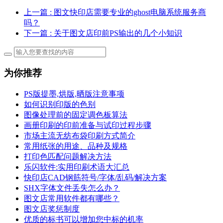
上一篇
: 图文快印店需要专业的ghost电脑系统服务商
吗？
下一篇
: 关于图文店印前PS输出的几个小知识
为你推荐
PS版提墨,烘版,晒版注意事项
如何识别印版的色别
图像处理前的固定调色板算法
画册印刷的印前准备与试印过程步骤
市场主流无纺布袋印刷方式简介
常用纸张的用途、品种及规格
打印色匹配问题解决方法
乐闪软件:实用印刷术语大汇总
快印店CAD钢筋符号/字体/乱码/解决方案
SHX字体文件丢失怎么办？
图文店常用软件都有哪些？
图文店奖惩制度
优质的标书可以增加您中标的机率