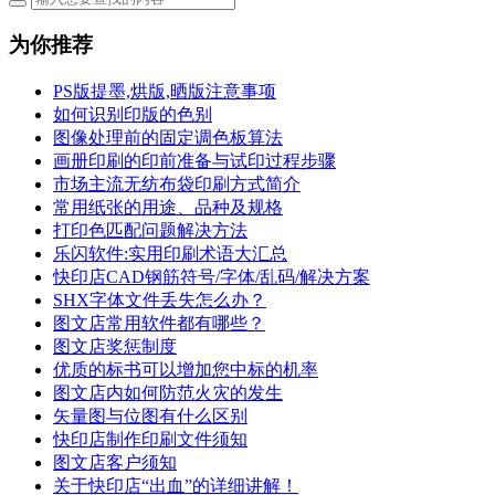
为你推荐
PS版提墨,烘版,晒版注意事项
如何识别印版的色别
图像处理前的固定调色板算法
画册印刷的印前准备与试印过程步骤
市场主流无纺布袋印刷方式简介
常用纸张的用途、品种及规格
打印色匹配问题解决方法
乐闪软件:实用印刷术语大汇总
快印店CAD钢筋符号/字体/乱码/解决方案
SHX字体文件丢失怎么办？
图文店常用软件都有哪些？
图文店奖惩制度
优质的标书可以增加您中标的机率
图文店内如何防范火灾的发生
矢量图与位图有什么区别
快印店制作印刷文件须知
图文店客户须知
关于快印店“出血”的详细讲解！