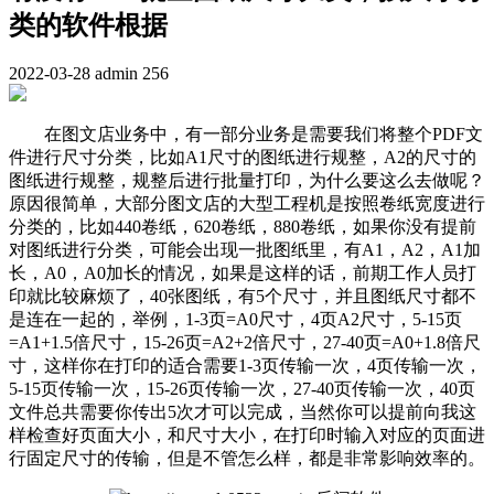
类的软件根据
2022-03-28
admin
256
在图文店业务中，有一部分业务是需要我们将整个PDF文
件进行尺寸分类，比如A1尺寸的图纸进行规整，A2的尺寸的
图纸进行规整，规整后进行批量打印，为什么要这么去做呢？
原因很简单，大部分图文店的大型工程机是按照卷纸宽度进行
分类的，比如440卷纸，620卷纸，880卷纸，如果你没有提前
对图纸进行分类，可能会出现一批图纸里，有A1，A2，A1加
长，A0，A0加长的情况，如果是这样的话，前期工作人员打
印就比较麻烦了，40张图纸，有5个尺寸，并且图纸尺寸都不
是连在一起的，举例，1-3页=A0尺寸，4页A2尺寸，5-15页
=A1+1.5倍尺寸，15-26页=A2+2倍尺寸，27-40页=A0+1.8倍尺
寸，这样你在打印的适合需要1-3页传输一次，4页传输一次，
5-15页传输一次，15-26页传输一次，27-40页传输一次，40页
文件总共需要你传出5次才可以完成，当然你可以提前向我这
样检查好页面大小，和尺寸大小，在打印时输入对应的页面进
行固定尺寸的传输，但是不管怎么样，都是非常影响效率的。