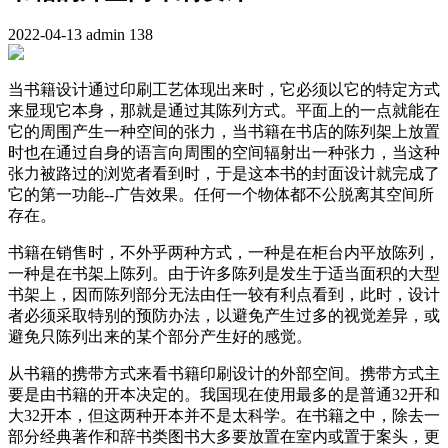
2022-04-13
admin
138
当书籍设计通过印刷工艺体现出来时，它必须以它的特定方式
来显现它本身，那就是通过其陈列方式。平面上的一点就能在
它的周围产生一种空间的张力，当书籍在书店的陈列架上放置
时也在通过自身的语言向周围的空间辐射出一种张力，当这种
张力被路过的浏览者看到时，于是这本书的封面设计就完成了
它的第一功能--广告效果。任何一个物体都不公脱离其空间所
存在。
书籍在销售时，不外乎两种方式，一种是在柜台内平放陈列，
一种是在书架上陈列。由于许多陈列是发生于适当面积的大型
书架上，因而陈列部分无法由任一较有利点看到，此时，设计
者必须采取特别的预防办法，以避免产生过多的视觉差异，或
避免只陈列出来的某个部分产生好的感觉。
从书籍的携带方式来看书籍印刷设计的外部空间。携带方式主
要是由书籍的开本决定的。我国现在使用最多的是普通32开和
大32开本，但这两种开本并不是太科学。在书籍之中，除去一
部分经典著作和辞书类图书大多要放置在室内或置于案头，更