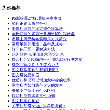
为你推荐
PS版提墨,烘版,晒版注意事项
如何识别印版的色别
图像处理前的固定调色板算法
画册印刷的印前准备与试印过程步骤
市场主流无纺布袋印刷方式简介
常用纸张的用途、品种及规格
打印色匹配问题解决方法
乐闪软件:实用印刷术语大汇总
快印店CAD钢筋符号/字体/乱码/解决方案
SHX字体文件丢失怎么办？
图文店常用软件都有哪些？
图文店奖惩制度
优质的标书可以增加您中标的机率
图文店内如何防范火灾的发生
矢量图与位图有什么区别
快印店制作印刷文件须知
图文店客户须知
关于快印店“出血”的详细讲解！