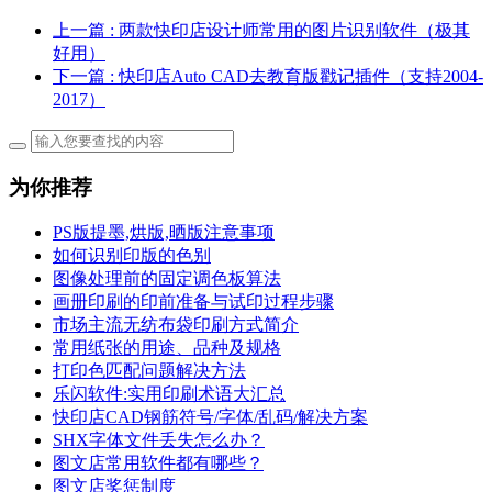
上一篇
: 两款快印店设计师常用的图片识别软件（极其
好用）
下一篇
: 快印店Auto CAD去教育版戳记插件（支持2004-
2017）
为你推荐
PS版提墨,烘版,晒版注意事项
如何识别印版的色别
图像处理前的固定调色板算法
画册印刷的印前准备与试印过程步骤
市场主流无纺布袋印刷方式简介
常用纸张的用途、品种及规格
打印色匹配问题解决方法
乐闪软件:实用印刷术语大汇总
快印店CAD钢筋符号/字体/乱码/解决方案
SHX字体文件丢失怎么办？
图文店常用软件都有哪些？
图文店奖惩制度