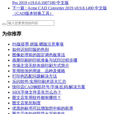
Pro 2019 v19.0.0.1007180 中文版
下一篇
: Acme CAD Converter 2019 v8.9.8.1490 中文版
（CAD版本转换工具）
为你推荐
PS版提墨,烘版,晒版注意事项
如何识别印版的色别
图像处理前的固定调色板算法
画册印刷的印前准备与试印过程步骤
市场主流无纺布袋印刷方式简介
常用纸张的用途、品种及规格
打印色匹配问题解决方法
乐闪软件:实用印刷术语大汇总
快印店CAD钢筋符号/字体/乱码/解决方案
SHX字体文件丢失怎么办？
图文店常用软件都有哪些？
图文店奖惩制度
优质的标书可以增加您中标的机率
图文店内如何防范火灾的发生