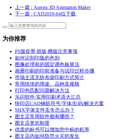
上一篇
: Aurora 3D Animation Maker
下一篇
: CAD2019-64位下载
为你推荐
PS版提墨,烘版,晒版注意事项
如何识别印版的色别
图像处理前的固定调色板算法
画册印刷的印前准备与试印过程步骤
市场主流无纺布袋印刷方式简介
常用纸张的用途、品种及规格
打印色匹配问题解决方法
乐闪软件:实用印刷术语大汇总
快印店CAD钢筋符号/字体/乱码/解决方案
SHX字体文件丢失怎么办？
图文店常用软件都有哪些？
图文店奖惩制度
优质的标书可以增加您中标的机率
图文店内如何防范火灾的发生