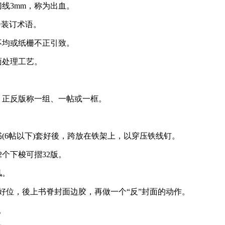
乃装订术语。
不均或纸栅不正引致。
面处理工艺。
，正反版称一组、一帖或一框。
6帖以下)套好後，跨放在铁架上，以穿压铁线钉。
个下梭可摺32版。
风。
好位，後上书脊封面边胶，再做一个“反”封面的动作。
。
美观的作用。