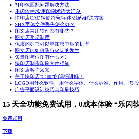
打印色匹配问题解决方法
乐闪软件:实用印刷术语大汇总
快印店CAD钢筋符号/字体/乱码/解决方案
SHX字体文件丢失怎么办？
图文店常用软件都有哪些？
图文店奖惩制度
优质的标书可以增加您中标的机率
图文店内如何防范火灾的发生
矢量图与位图有什么区别
快印店制作印刷文件须知
图文店客户须知
关于快印店“出血”的详细讲解！
LOGO用什么软件、用什么字体、什么标准、作用、怎么
广告平面设计技巧与印刷技巧
15 天全功能免费试用，0成本体验 “乐闪
免费试用
下载