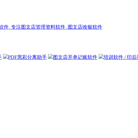
手
PDF黑彩分离助手
图文店开单记账软件
培训软件 / 印
线3mm，称为出血。