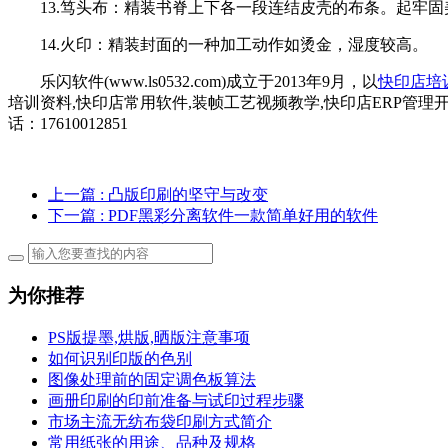
14.火印：精装封面的一种加工动作如烫金，湿度较高。
乐闪软件(www.ls0532.com)成立于2013年9月，以
快印店培
培训资料,快印店常用软件,装帧工艺视频教学,快印店ERP管理
话：17610012851
上一篇
: 凸版印刷的坚守与改变
下一篇
: PDF黑彩分离软件一款简单好用的软件
为你推荐
PS版提墨,烘版,晒版注意事项
如何识别印版的色别
图像处理前的固定调色板算法
画册印刷的印前准备与试印过程步骤
市场主流无纺布袋印刷方式简介
常用纸张的用途、品种及规格