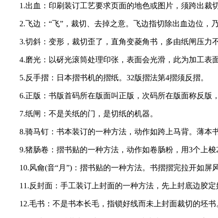
2.飞边：“飞”，裁切、去掉之意。飞边指切除出血边位，
3.切斜：变形，裁切歪了，直角变菱角书，多由纸闸压力
4.磨光：以砑光滚筒处理印张，表面会光滑，此为加工表
5.反手摺：日本摺书机的摺纸。32版摺法第4摺须反摺。
6.正版：书版首码所在版面叫正版，次码所在版面称反版
7.纸闸：不是关纸的门，是切纸的机器。
8.骑马钉：书本装订的一种方法，动作如跨上马背。薄本书(
9.猪肠卷：摺书贴的一种方法，动作如卷肠粉，用3个上梭2
10.风龠(音“月”)：摺书贴的一种方法。书摺摺完拉开如屏
11.反封面：手工装订上封面的一种方法，先上封底边胶定
12.毛书：不是书本长毛，指锁好线而未上封面裁切的坯书
13.笃头布：精装书脊上下各一段连结皮壳的布条。起牢固