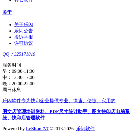
关于
关于乐闪
乐闪公告
投诉举报
许可协议
QQ：325171819
服务时间
早：09:00-11:30
中：13:30-17:00
晚：20:00-22:00
周日休息
乐闪软件
专为快印企业提供专业、快速、便捷、实用的
图文店管理培训资料
、
PDF尺寸统计助手
、
图文快印店电脑系
统
、
快印店管理软件
Powered by
LeShan 7.7
©2013-2026
乐闪软件