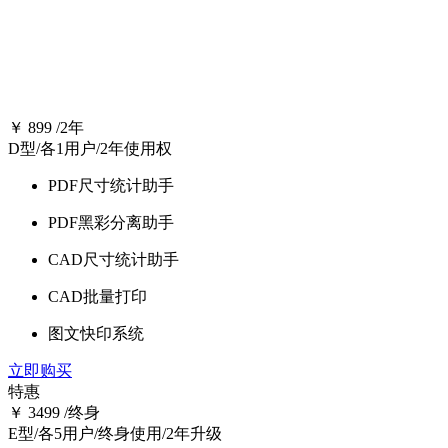
印前套餐
提高印前效率，从乐闪软件开始
￥
899
/2年
D型/各1用户/2年使用权
PDF尺寸统计助手
PDF黑彩分离助手
CAD尺寸统计助手
CAD批量打印
图文快印系统
立即购买
特惠
￥
3499
/终身
E型/各5用户/终身使用/2年升级