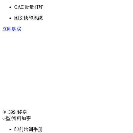
CAD批量打印
图文快印系统
立即购买
培训套餐
全套培训资料，印前+印后，让您在创业路上少走弯路
￥
399
/终身
G型/资料加密
印前培训手册